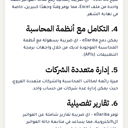
تتيح eDariba – اي ضريبة إمكانية رفع مئات الفواتير دفعة
واحدة من ملف Excel، مما يوفر وقتًا وجهدًا كبيرين، خاصة
في نهاية الشهر.
4. التكامل مع أنظمة المحاسبة
يمكن دمج eDariba – اي ضريبة بسهولة مع أنظمة
المحاسبة الموجودة لديك من خلال واجهات برمجة
التطبيقات (APIs).
5. إدارة متعددة الشركات
ميزة رائعة لمكاتب المحاسبة والشركات متعددة الفروع،
حيث يمكن إدارة عدة شركات من حساب واحد.
6. تقارير تفصيلية
توفر eDariba – اي ضريبة تقارير شاملة عن الفواتير
الhلكترونية، مما يساعد في متابعة حالة الفواتير