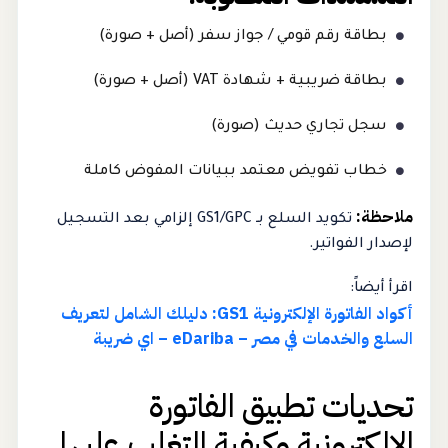
بطاقة رقم قومي / جواز سفر (أصل + صورة)
بطاقة ضريبية + شهادة VAT (أصل + صورة)
سجل تجاري حديث (صورة)
خطاب تفويض معتمد ببيانات المفوض كاملة
ملاحظة:
تكويد السلع بـ GS1/GPC إلزامي بعد التسجيل
لإصدار الفواتير.
اقرأ أيضاً:
أكواد الفاتورة الإلكترونية GS1: دليلك الشامل لتعريف
السلع والخدمات في مصر – eDariba – اي ضريبة
تحديات تطبيق الفاتورة
الإلكترونية وكيفية التغلب عليها