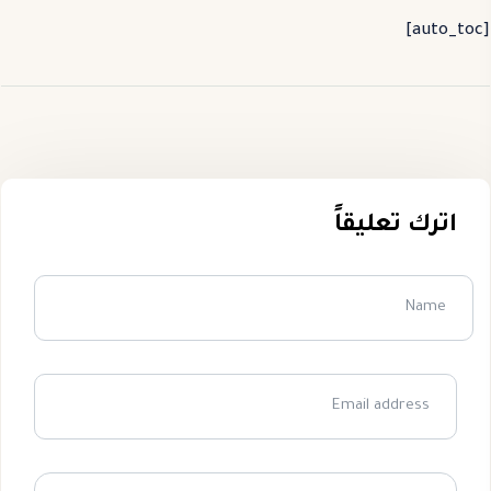
[auto_toc]
اترك تعليقاً