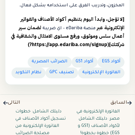
المخزون، وتدريب الفرق على استخدامه بشكل فعال.
[لا تؤجل، وابدأ اليوم بتنظيم أكواد الأصناف والفواتير
الإلكترونية عبر
لضمان سير
منصة eDariba – اي ضريبة
أعمال سلس وموثوق، ورفع مستوى الامتثال والشفافية في
شركتك](https://app.edariba.com/signup?)
أكواد EGS
أكواد GS1
الضرائب المصرية
الفاتورة الإلكترونية
تصنيف GPC
نظام التكويد
السابق
التالى
الفاتورة الإلكترونية في
دليلك الشامل: خطوات
مصر: دليلك الشامل
تسجيل أكواد الأصناف في
لأكواد الأصناف (GS1 و
الفاتورة الإلكترونية من
EGS) خطوة بخطوة!
مصلحة الضرائب