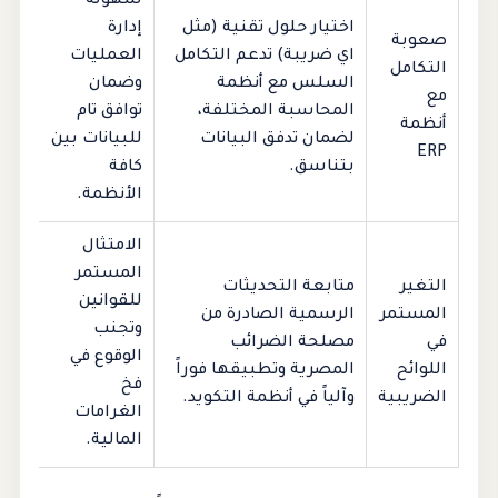
سهولة
اختيار حلول تقنية (مثل
إدارة
صعوبة
اي ضريبة) تدعم التكامل
العمليات
التكامل
السلس مع أنظمة
وضمان
مع
المحاسبة المختلفة،
توافق تام
أنظمة
لضمان تدفق البيانات
للبيانات بين
ERP
بتناسق.
كافة
الأنظمة.
الامتثال
المستمر
التغير
متابعة التحديثات
للقوانين
المستمر
الرسمية الصادرة من
وتجنب
في
مصلحة الضرائب
الوقوع في
اللوائح
المصرية وتطبيقها فوراً
فخ
الضريبية
وآلياً في أنظمة التكويد.
الغرامات
المالية.