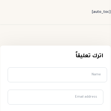
[auto_toc]
اترك تعليقاً