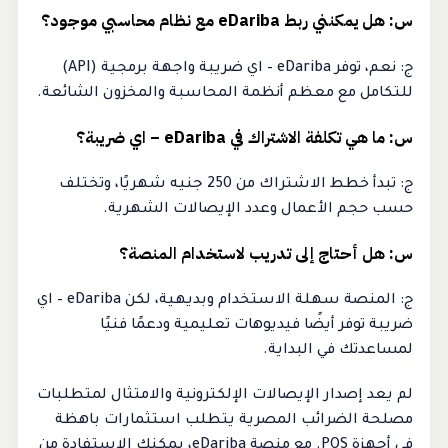
س: هل يمكنني ربط eDariba مع نظام محاسبي موجود؟
ج: نعم، توفر eDariba – اي ضريبة واجهة برمجية (API)
للتكامل مع معظم أنظمة المحاسبة والمخزون الشائعة.
س: ما هي تكلفة الاشتراك في eDariba – اي ضريبة؟
ج: تبدأ خطط الاشتراك من 250 جنيه شهريًا، وتختلف
حسب حجم الأعمال وعدد الإيصالات الشهرية.
س: هل أحتاج إلى تدريب لاستخدام المنصة؟
ج: المنصة سهلة الاستخدام وبديهية، لكن eDariba – اي
ضريبة توفر أيضًا فيديوهات تعليمية ودعمًا فنيًا
لمساعدتك في البداية.
لم يعد إصدار الإيصالات الإلكترونية والامتثال لمتطلبات
مصلحة الضرائب المصرية يتطلب استثمارات باهظة
في أجهزة POS. مع منصة eDariba، يمكنك الاستفادة من