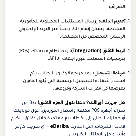
الضرائب.
تقديم الملف:
إرسال المستندات المطلوبة للمأمورية
المختصة، ويمكن إتمام ذلك رقمياً عبر البريد الإلكتروني
الرسمي المخصص من المصلحة.
الربط التقني (Integration):
ربط نظام مبيعاتك (POS)
ببرمجيات المصلحة عبر واجهات الـ API.
شهادة التسجيل:
بعد مراجعة وقبول الطلب، يتم
استلام شهادة التسجيل الرسمية التي يُلزم القانون
بعرضها في مقرات الشركة وفروعها.
هل جهزت أوراقك؟ دعنا نتولى الجزء التقني!
بدلاً من
شراء أجهزة POS مكلفة وانتظار الموردين، حول موبايلك
أو جهازك الحالي إلى نقطة بيع معتمدة خلال دقائق. انضم
eDariba
لآلاف الشركات التي اختارت
– اي ضريبة كأوفر
وأسرع حل للامتثال الضريبي.