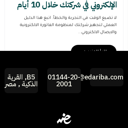
الإلكتروني في شركتك خلال 10 أيام
لا تضيع الوقت في التجربة والخطأ. اتبع هذا الدليل
العملي لتجهيز شركتك لمنظومة الفاتورة الالكترونية
والايصال الالكتروني...
اقرأ المزيد
hi@edariba.com
01144-20-
B5, القرية
2001
الذكية , مصر